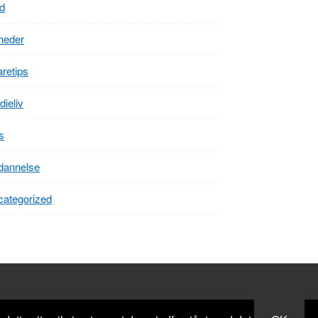
d
heder
retips
dieliv
s
dannelse
ategorized