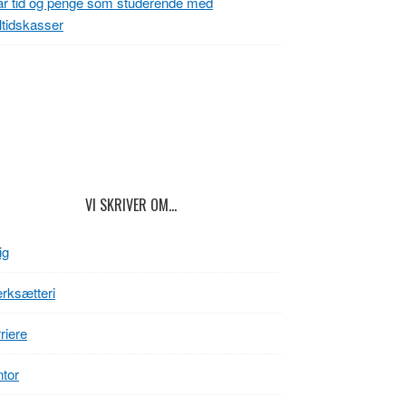
r tid og penge som studerende med
tidskasser
VI SKRIVER OM…
ig
rksætteri
riere
tor