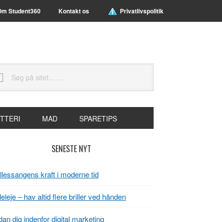
Om Student360
Kontakt os
Privatlivspolitik
g
t...
TTERI
MAD
SPARETIPS
rimær
SENESTE NYT
idebar
lessangens kraft i moderne tid
lleleje – hav altid flere briller ved hånden
an dig indenfor digital marketing