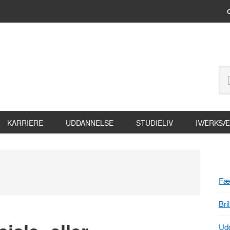
Header
Sø
Højre
på
site
KARRIERE
UDDANNELSE
STUDIELIV
IVÆRKSÆ
P
S
Fæl
Bri
Udd