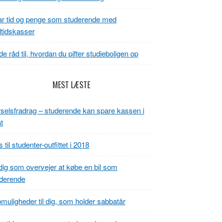
r tid og penge som studerende med
tidskasser
e råd til, hvordan du pifter studieboligen op
MEST LÆSTE
selsfradrag – studerende kan spare kassen i
t
s til studenter-outfittet i 2018
 dig som overvejer at købe en bil som
derende
muligheder til dig, som holder sabbatår