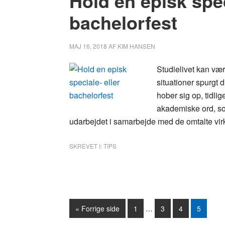
Hold en episk spec
bachelorfest
MAJ 16, 2018
AF
KIM HANSEN
Studielivet kan vær
situationer spurgt d
hober sig op, tidli
akademiske ord, som
udarbejdet i samarbejde med de omtalte vir
SKREVET I:
TIPS
« Forrige side
Side
1
…
Side
3
Side
4
Side
5