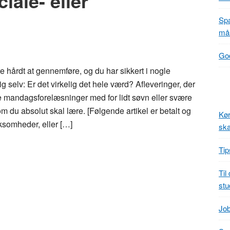
iale- eller
Spa
mål
God
e hårdt at gennemføre, og du har sikkert i nogle
ig selv: Er det virkelig det hele værd? Afleveringer, der
ge mandagsforelæsninger med for lidt søvn eller svære
 du absolut skal lære. [Følgende artikel er betalt og
Kør
ksomheder, eller […]
ska
Tip
Til
stu
Job