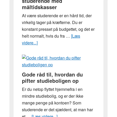
studerende med
måltidskasser
At være studerende er en hård tid, der
virkelig tager på kræfterne. Du er
konstant presset på budgettet, og det er
helt normalt, hvis du fra …
[Læs
videre...]
om
Spar
tid
og
penge
Gode råd til, hvordan du
som
pifter studieboligen op
studerende
Er du netop flyttet hjemmefra i en
med
mindre studiebolig, og er der ikke
måltidskasser
mange penge på kontoen? Som
studerende er det sjældent, at man har
et …
[Læs videre...]
om