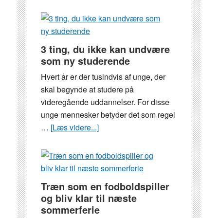
5
fede
fritidsaktivitete
for
3 ting, du ikke kan undvære
studerende
som ny studerende
i
Hvert år er der tusindvis af unge, der
Aarhus
skal begynde at studere på
videregående uddannelser. For disse
unge mennesker betyder det som regel
…
[Læs videre...]
om
3
ting,
du
ikke
Træn som en fodboldspiller
kan
og bliv klar til næste
undvære
sommerferie
som