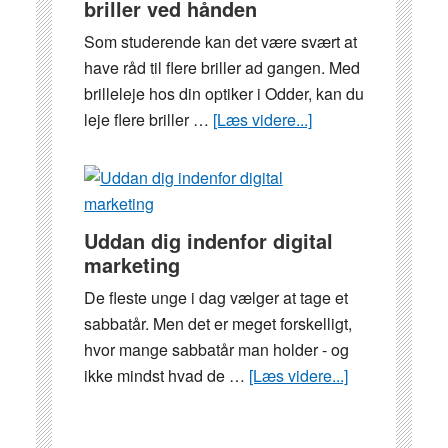
briller ved hånden
Som studerende kan det være svært at
have råd til flere briller ad gangen. Med
brilleleje hos din optiker i Odder, kan du
leje flere briller …
[Læs videre...]
om
Brilleleje
–
hav
altid
Uddan dig indenfor digital
flere
marketing
briller
De fleste unge i dag vælger at tage et
ved
sabbatår. Men det er meget forskelligt,
hånden
hvor mange sabbatår man holder - og
ikke mindst hvad de …
[Læs videre...]
om
Uddan
dig