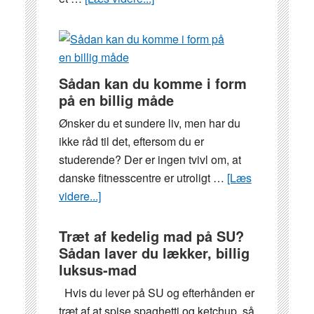
Gode
råd
til,
hvordan
Sådan kan du komme i form
du
på en billig måde
pifter
Ønsker du et sundere liv, men har du
studieboligen
ikke råd til det, eftersom du er
op
studerende? Der er ingen tvivl om, at
danske fitnesscentre er utroligt …
[Læs
videre...]
om
Sådan
kan
Træt af kedelig mad på SU?
Sådan laver du lækker, billig
du
luksus-mad
komme
i
Hvis du lever på SU og efterhånden er
form
træt af at spise spaghetti og ketchup, så