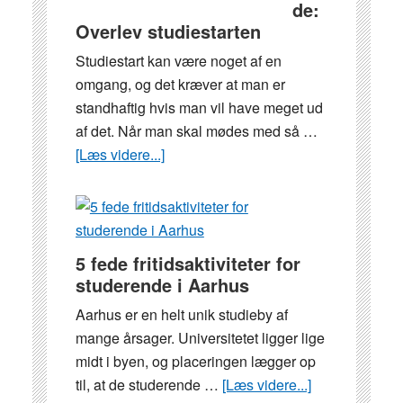
du
de:
Overlev studiestarten
den
perfekte
Studiestart kan være noget af en
studiefest
omgang, og det kræver at man er
standhaftig hvis man vil have meget ud
af det. Når man skal mødes med så …
[Læs videre...]
om
Guide:
Overlev
studiestarten
5 fede fritidsaktiviteter for
studerende i Aarhus
Aarhus er en helt unik studieby af
mange årsager. Universitetet ligger lige
midt i byen, og placeringen lægger op
til, at de studerende …
[Læs videre...]
om