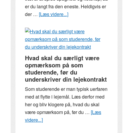
på
er du langt fra den eneste. Heldigvis er
en
der …
[Læs videre...]
om
billig
Træt
måde
af
kedelig
mad
på
Hvad skal du særligt være
SU?
opmærksom på som
Sådan
studerende, før du
laver
underskriver din lejekontrakt
du
Som studerende er man typisk uerfaren
lækker,
med at flytte i lejemål. Læs derfor med
billig
her og bliv klogere på, hvad du skal
luksus-
være opmærksom på, før du …
[Læs
mad
videre...]
om
Hvad