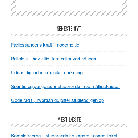
indenfor
digital
marketing
Læserinteraktioner
Primær
SENESTE NYT
Sidebar
Fællessangens kraft i moderne tid
Brilleleje – hav altid flere briller ved hånden
Uddan dig indenfor digital marketing
Spar tid og penge som studerende med måltidskasser
Gode råd til, hvordan du pifter studieboligen op
MEST LÆSTE
Kørselsfradrag – studerende kan spare kassen i skat