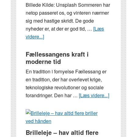
Billede Kilde: Unsplash Sommeren har
ny
netop passeret os, og vinteren nærmer
studerende
sig med hastige skridt. De gode
nyheder er, at der er god tid, …
[Læs
videre...]
om
Træn
som
Fællessangens kraft i
moderne tid
en
fodboldspiller
En tradition i fornyelse Fællessang er
og
en tradition, der har overlevet krige,
bliv
teknologiske revolutioner og sociale
klar
forandringer. Den har …
[Læs videre...]
om
til
Fællessang
næste
kraft
sommerferie
i
moderne
Brilleleje – hav altid flere
tid