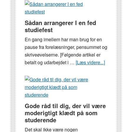
skal
du
særligt
Sådan arrangerer I en fed
være
studiefest
opmærksom
En gang imellem har man brug for en
på
pause fra forelæsninger, pensummet og
som
skriveøvelserne. [Følgende artikel er
studerende,
betalt og udarbejdet i …
[Læs videre...]
om
før
Sådan
du
arrangerer
underskriver
I
din
en
lejekontrakt
fed
Gode råd til dig, der vil være
studiefest
moderigtigt klædt på som
studerende
Det skal ikke være nogen