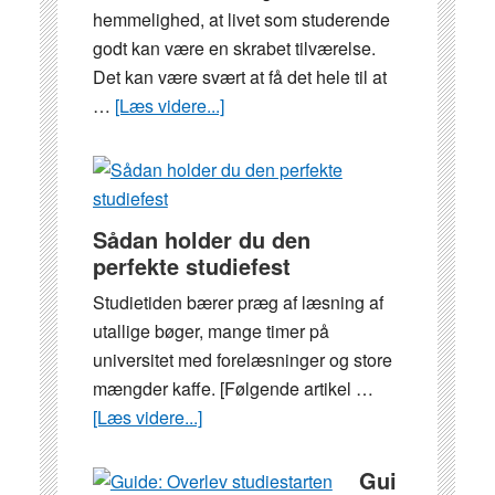
hemmelighed, at livet som studerende
godt kan være en skrabet tilværelse.
Det kan være svært at få det hele til at
…
[Læs videre...]
om
Gode
råd
til
dig,
Sådan holder du den
der
perfekte studiefest
vil
Studietiden bærer præg af læsning af
være
utallige bøger, mange timer på
moderigtigt
universitet med forelæsninger og store
klædt
mængder kaffe. [Følgende artikel …
på
[Læs videre...]
om
som
Sådan
studerende
holder
Gui