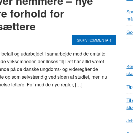
iver nemmere – nye
e forhold for
Spa
mål
sættere
God
SKRIV KOMMENTAR
r betalt og udarbejdet i samarbejde med de omtalte
de virksomheder, der linkes til] Det har altid været
Kør
erende på de danske ungdoms- og videregående
ska
rte op som selvstændig ved siden af studiet, men nu
nelse lettere. For med de nye regler, […]
Tip
Til
stu
Job