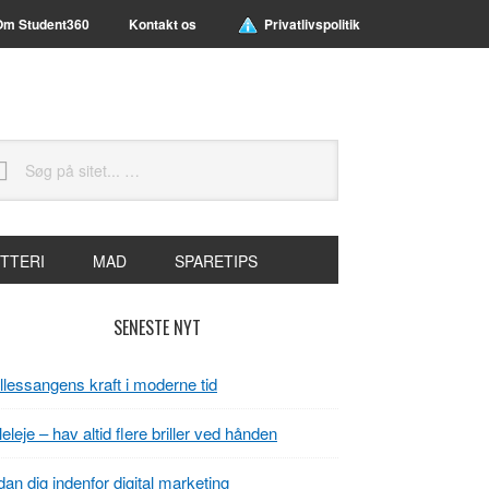
Om Student360
Kontakt os
Privatlivspolitik
g
t...
TTERI
MAD
SPARETIPS
rimær
SENESTE NYT
idebar
lessangens kraft i moderne tid
lleleje – hav altid flere briller ved hånden
an dig indenfor digital marketing