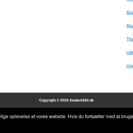
Spa
Stu
Tip
Ud
Unc
Copyright © 2026 Student360.dk
lige oplevelse af vores website. Hvis du fortsætter med at bruge d