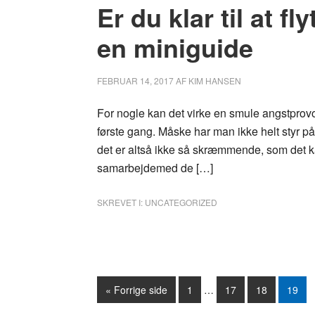
Er du klar til at f
en miniguide
FEBRUAR 14, 2017
AF
KIM HANSEN
For nogle kan det virke en smule angstprovoke
første gang. Måske har man ikke helt styr p
det er altså ikke så skræmmende, som det kan
samarbejdemed de […]
SKREVET I:
UNCATEGORIZED
« Forrige side
Side
1
…
Side
17
Side
18
Side
19