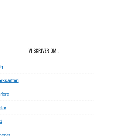
VI SKRIVER OM…
ig
rksætteri
riere
tor
d
heder