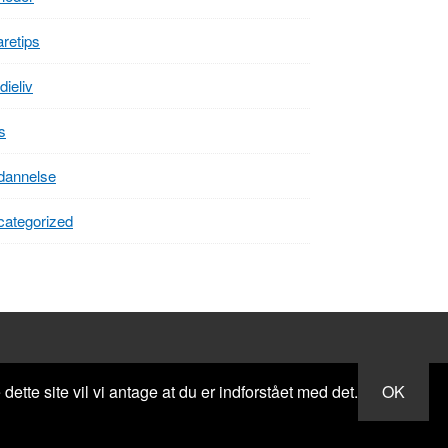
retips
dieliv
s
dannelse
ategorized
ette site vil vi antage at du er indforstået med det.
OK