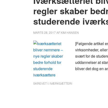
Iværksætteriet bl
regler skaber bedr
studerende iværk
MARTS 28, 2017
AF
KIM HANSEN
[Følgende artikel e
virksomheder, eller 
svært for de stud
uddannelser at sta
bliver det dog en a
SKREVET I:
IVÆRKSÆTTERI