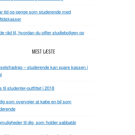
r tid og penge som studerende med
tidskasser
e råd til, hvordan du pifter studieboligen op
MEST LÆSTE
selsfradrag – studerende kan spare kassen i
t
s til studenter-outfittet i 2018
 dig som overvejer at købe en bil som
derende
muligheder til dig, som holder sabbatår