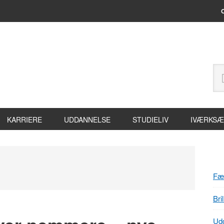
Header
Sø
Højre
på
site
KARRIERE
UDDANNELSE
STUDIELIV
IVÆRKSÆ
P
S
Fæl
Bri
Udd