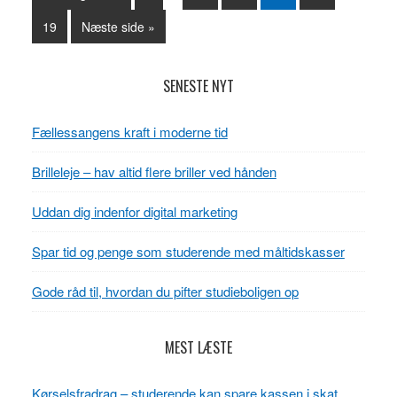
Side
19
Næste side »
Primær
SENESTE NYT
Sidebar
Fællessangens kraft i moderne tid
Brilleleje – hav altid flere briller ved hånden
Uddan dig indenfor digital marketing
Spar tid og penge som studerende med måltidskasser
Gode råd til, hvordan du pifter studieboligen op
MEST LÆSTE
Kørselsfradrag – studerende kan spare kassen i skat