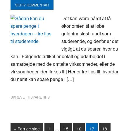
SKRIV KOMMENTAR
Det kan være hårdt at få
økonomien til at løbe
gnidningsløst rundt som
studerende, og derfor er det
vigtigt, at du sparer, hvor du
kan. [Følgende artikel er betalt og udarbejdet i
samarbejde med de omtalte virksomheder, eller de
virksomheder, der linkes til] Her er tre tips til, hvordan
du nemt kan spare penge i […]
SKREVET I:
SPARETIPS
« Forrige side
Side
1
…
Side
15
Side
16
Side
17
Side
18