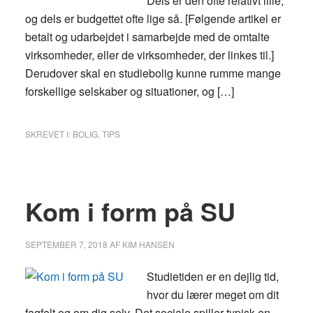
Dels er den ofte relativt lille,
og dels er budgettet ofte lige så. [Følgende artikel er
betalt og udarbejdet i samarbejde med de omtalte
virksomheder, eller de virksomheder, der linkes til.]
Derudover skal en studiebolig kunne rumme mange
forskellige selskaber og situationer, og […]
SKREVET I:
BOLIG
,
TIPS
Kom i form på SU
SEPTEMBER 7, 2018
AF
KIM HANSEN
Studietiden er en dejlig tid,
hvor du lærer meget om dit
fagfelt og om dig selv. Det sociale spiller typisk en