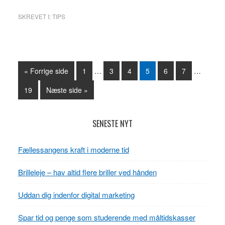
SKREVET I:
TIPS
« Forrige side
Side
1
…
Side
3
Side
4
Side
5
Side
6
Side
7
…
Side
19
Næste side »
Primær
SENESTE NYT
Sidebar
Fællessangens kraft i moderne tid
Brilleleje – hav altid flere briller ved hånden
Uddan dig indenfor digital marketing
Spar tid og penge som studerende med måltidskasser