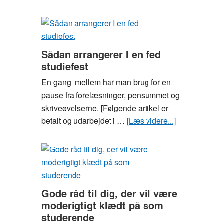
Hvad
skal
du
særligt
Sådan arrangerer I en fed
være
studiefest
opmærksom
En gang imellem har man brug for en
på
pause fra forelæsninger, pensummet og
som
skriveøvelserne. [Følgende artikel er
studerende,
betalt og udarbejdet i …
[Læs videre...]
om
før
Sådan
du
arrangerer
underskriver
I
din
en
lejekontrakt
fed
Gode råd til dig, der vil være
studiefest
moderigtigt klædt på som
studerende