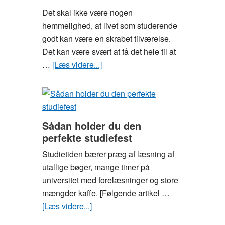
Det skal ikke være nogen
hemmelighed, at livet som studerende
godt kan være en skrabet tilværelse.
Det kan være svært at få det hele til at
…
[Læs videre...]
om
Gode
råd
til
dig,
Sådan holder du den
der
perfekte studiefest
vil
Studietiden bærer præg af læsning af
være
utallige bøger, mange timer på
moderigtigt
universitet med forelæsninger og store
klædt
mængder kaffe. [Følgende artikel …
på
[Læs videre...]
om
som
Sådan
studerende