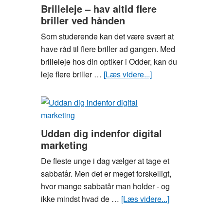
moderne
Brilleleje – hav altid flere
tid
briller ved hånden
Som studerende kan det være svært at
have råd til flere briller ad gangen. Med
brilleleje hos din optiker i Odder, kan du
leje flere briller …
[Læs videre...]
om
Brilleleje
–
hav
altid
Uddan dig indenfor digital
flere
marketing
briller
De fleste unge i dag vælger at tage et
ved
sabbatår. Men det er meget forskelligt,
hånden
hvor mange sabbatår man holder - og
ikke mindst hvad de …
[Læs videre...]
om
Uddan