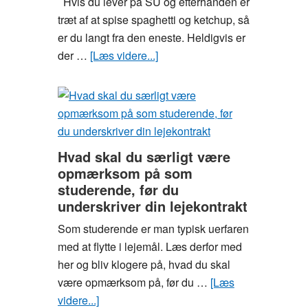
Hvis du lever på SU og efterhånden er
form
træt af at spise spaghetti og ketchup, så
på
er du langt fra den eneste. Heldigvis er
en
der …
[Læs videre...]
om
billig
Træt
måde
af
kedelig
mad
på
Hvad skal du særligt være
SU?
opmærksom på som
Sådan
studerende, før du
laver
underskriver din lejekontrakt
du
Som studerende er man typisk uerfaren
lækker,
med at flytte i lejemål. Læs derfor med
billig
her og bliv klogere på, hvad du skal
luksus-
være opmærksom på, før du …
[Læs
mad
videre...]
om