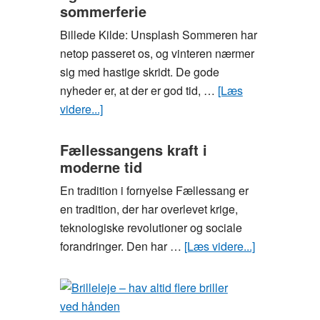
undvære
sommerferie
som
Billede Kilde: Unsplash Sommeren har
ny
netop passeret os, og vinteren nærmer
studerende
sig med hastige skridt. De gode
nyheder er, at der er god tid, …
[Læs
videre...]
om
Træn
som
Fællessangens kraft i
moderne tid
en
fodboldspiller
En tradition i fornyelse Fællessang er
og
en tradition, der har overlevet krige,
bliv
teknologiske revolutioner og sociale
klar
forandringer. Den har …
[Læs videre...]
om
til
Fællessang
næste
kraft
sommerferie
i