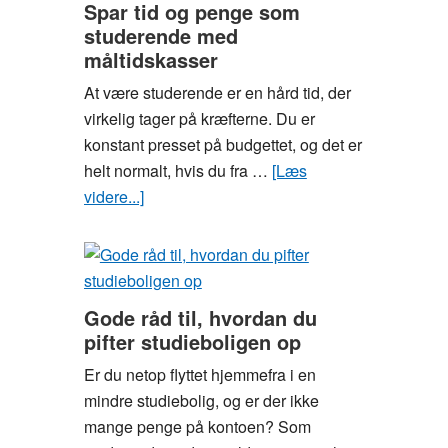
Spar tid og penge som
studerende med
måltidskasser
At være studerende er en hård tid, der
virkelig tager på kræfterne. Du er
konstant presset på budgettet, og det er
helt normalt, hvis du fra …
[Læs
videre...]
om
Spar
tid
og
penge
Gode råd til, hvordan du
som
pifter studieboligen op
studerende
Er du netop flyttet hjemmefra i en
med
mindre studiebolig, og er der ikke
måltidskasser
mange penge på kontoen? Som