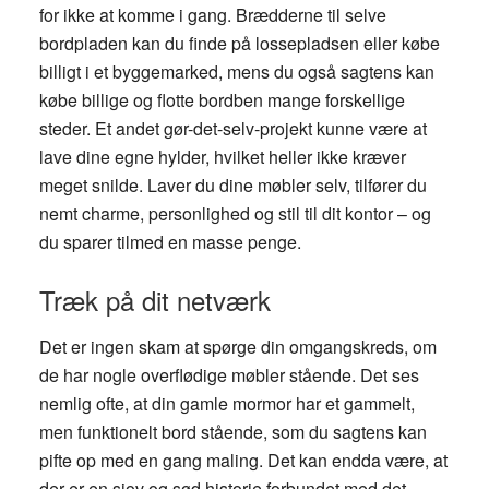
for ikke at komme i gang. Brædderne til selve
bordpladen kan du finde på lossepladsen eller købe
billigt i et byggemarked, mens du også sagtens kan
købe billige og flotte bordben mange forskellige
steder. Et andet gør-det-selv-projekt kunne være at
lave dine egne hylder, hvilket heller ikke kræver
meget snilde. Laver du dine møbler selv, tilfører du
nemt charme, personlighed og stil til dit kontor – og
du sparer tilmed en masse penge.
Træk på dit netværk
Det er ingen skam at spørge din omgangskreds, om
de har nogle overflødige møbler stående. Det ses
nemlig ofte, at din gamle mormor har et gammelt,
men funktionelt bord stående, som du sagtens kan
pifte op med en gang maling. Det kan endda være, at
der er en sjov og sød historie forbundet med det