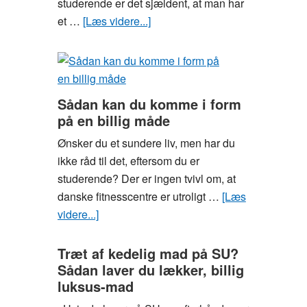
studerende er det sjældent, at man har
et …
[Læs videre...]
om
Gode
råd
til,
hvordan
Sådan kan du komme i form
du
på en billig måde
pifter
Ønsker du et sundere liv, men har du
studieboligen
ikke råd til det, eftersom du er
op
studerende? Der er ingen tvivl om, at
danske fitnesscentre er utroligt …
[Læs
videre...]
om
Sådan
kan
Træt af kedelig mad på SU?
Sådan laver du lækker, billig
du
luksus-mad
komme
i