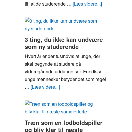
til, at de studerende …
[Læs videre...]
om
5
fede
fritidsaktivitete
for
3 ting, du ikke kan undvære
studerende
som ny studerende
i
Hvert år er der tusindvis af unge, der
Aarhus
skal begynde at studere på
videregående uddannelser. For disse
unge mennesker betyder det som regel
…
[Læs videre...]
om
3
ting,
du
ikke
Træn som en fodboldspiller
kan
og bliv klar til næste