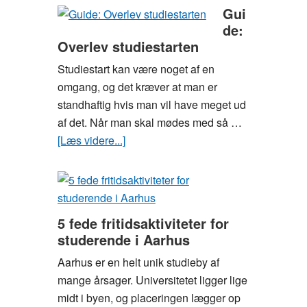
holder
Gui
du
de:
Overlev studiestarten
den
perfekte
Studiestart kan være noget af en
studiefest
omgang, og det kræver at man er
standhaftig hvis man vil have meget ud
af det. Når man skal mødes med så …
[Læs videre...]
om
Guide:
Overlev
studiestarten
5 fede fritidsaktiviteter for
studerende i Aarhus
Aarhus er en helt unik studieby af
mange årsager. Universitetet ligger lige
midt i byen, og placeringen lægger op