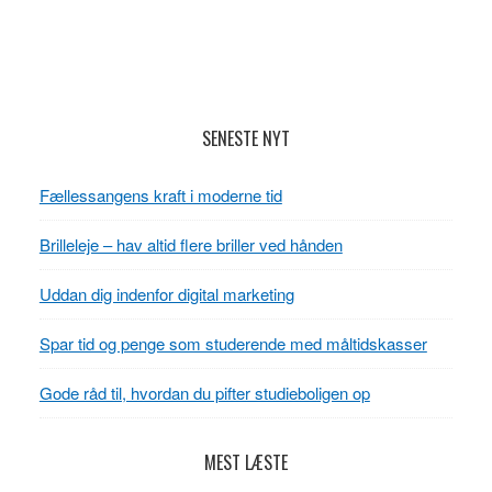
dig
indenfor
digital
marketing
Læserinteraktioner
Primær
SENESTE NYT
Sidebar
Fællessangens kraft i moderne tid
Brilleleje – hav altid flere briller ved hånden
Uddan dig indenfor digital marketing
Spar tid og penge som studerende med måltidskasser
Gode råd til, hvordan du pifter studieboligen op
MEST LÆSTE