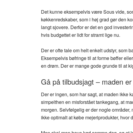
Det kunne eksempelvis være Sous vide, som la
køkkenredskaber, som i høj grad gør den k
langt sjovere. Derfor er det en god investeri
hvis budgettet er lidt for stramt lige nu.
Der er ofte tale om helt enkelt udstyr, som
Eksempelvis bøfringe til at forme bøffer ell
en drøm. Der er mange gode grunde til at kig
Gå på tilbudsjagt – maden er
Der er ingen, som har sagt, at maden ikke ka
simpelthen en misforstået tankegang, at mad
morgen. Selvfølgelig er der nogle områder,
ikke optimalt at købe mejeriprodukter, hvor 
Men skal man have kød samme dag, og et læk