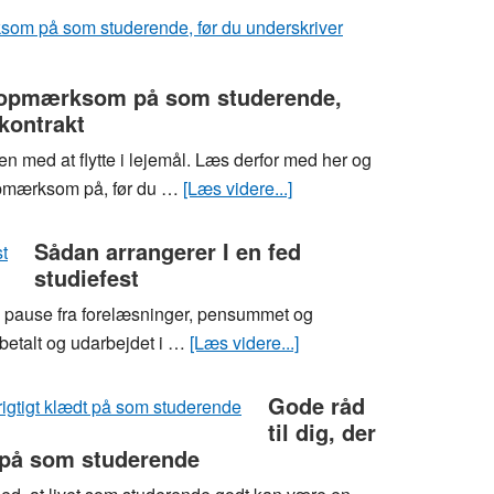
på
af
en
kedelig
billig
mad
e opmærksom på som studerende,
måde
på
ekontrakt
SU?
n med at flytte i lejemål. Læs derfor med her og
Sådan
 opmærksom på, før du …
[Læs videre...]
om
laver
Hvad
du
skal
Sådan arrangerer I en fed
lækker,
studiefest
du
billig
særligt
luksus-
 pause fra forelæsninger, pensummet og
være
mad
 betalt og udarbejdet i …
[Læs videre...]
om
opmærksom
Sådan
på
arrangerer
Gode råd
som
til dig, der
I
studerende,
 på som studerende
en
før
fed