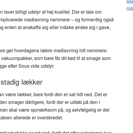
Spa
mål
ver billigt udstyr af høj kvalitet. Der er tale om
omplicerede madlavning nemmere – og formentlig også
ng enten at anskaffe sig eller måske ønske sig i gave,
 bare gør hverdagens lækre madlavning lidt nemmere.
er vakuumpakker, som bare får dit kød til at smage som
ge efter Sous vide udstyr.
 stadig lækker
n være lækker, bare fordi den er sat lidt ned. Det er
en smager dårligere, fordi der er udløb på den i
 man skal være opmærksom på, og selvfølgelig er det
datoen allerede er overskredet.
kert stykke er sat ned, fordi det efter pakningen kun