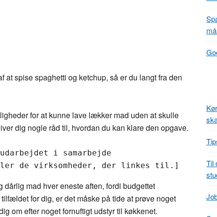
Spa
mål
God
f at spise spaghetti og ketchup, så er du langt fra den
Kør
gheder for at kunne lave lækker mad uden at skulle
ska
iver dig nogle råd til, hvordan du kan klare den opgave.
Tip
udarbejdet i samarbejde
Til
ler de virksomheder, der linkes til.]
stu
g dårlig mad hver eneste aften, fordi budgettet
Job
 tilfældet for dig, er det måske på tide at prøve noget
ig om efter noget fornuftigt udstyr til køkkenet.