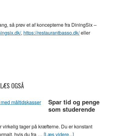
ang, så prøv et af koncepterne fra DiningSix –
ingsix.dk/
,
https://restaurantbasso.dk/
eller
LÆS OGSÅ
Spar tid og penge
som studerende
r virkelig tager på kræfterne. Du er konstant
ormalt, hvis du fra …
[Læs videre...]
om