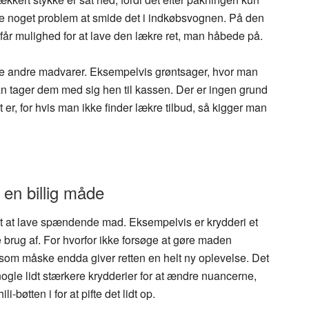
ikke noget problem at smide det i indkøbsvognen. På den
r mulighed for at lave den lækre ret, man håbede på.
 andre madvarer. Eksempelvis grøntsager, hvor man
 man tager dem med sig hen til kassen. Der er ingen grund
t er, for hvis man ikke finder lækre tilbud, så kigger man
 en billig måde
et at lave spændende mad. Eksempelvis er krydderi et
brug af. For hvorfor ikke forsøge at gøre maden
om måske endda giver retten en helt ny oplevelse. Det
ogle lidt stærkere krydderier for at ændre nuancerne,
-bøtten i for at pifte det lidt op.