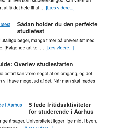
d, at livet som studerende godt kan være en
du
studiefest
 at få det hele til at …
[Læs videre...]
om
underskriver
Gode
din
råd
Sådan holder du den perfekte
lejekontrakt
studiefest
til
dig,
 utallige bøger, mange timer på universitet med
der
e. [Følgende artikel …
[Læs videre...]
om
vil
Sådan
være
holder
ide: Overlev studiestarten
moderigtigt
du
udiestart kan være noget af en omgang, og det
klædt
den
n vil have meget ud af det. Når man skal mødes
på
perfekte
som
studiefest
studerende
5 fede fritidsaktiviteter
n
for studerende i Aarhus
ge årsager. Universitetet ligger lige midt i byen,