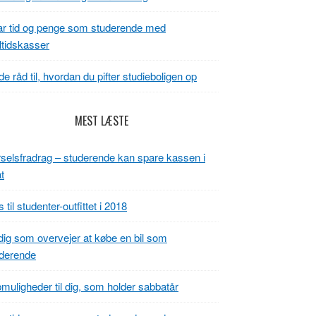
r tid og penge som studerende med
tidskasser
e råd til, hvordan du pifter studieboligen op
MEST LÆSTE
selsfradrag – studerende kan spare kassen i
t
s til studenter-outfittet i 2018
 dig som overvejer at købe en bil som
derende
muligheder til dig, som holder sabbatår