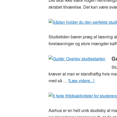
Det skal ikke være nogen hemmelighe
skrabet tilværelse. Det kan være svært
Studietiden bærer præg af læsning af
forelæsninger og store mængder kaff
Gu
St
kræver at man er standhaftig hvis ma
med så …
[Læs videre...]
om
Guide:
Overlev
studiestarte
Aarhus er en helt unik studieby af man