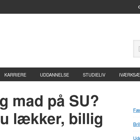
Header
Sø
Højre
på
site
KARRIERE
UDDANNELSE
STUDIELIV
IVÆRKSÆ
lig mad på SU?
P
S
Fæl
 lækker, billig
Bri
Udd