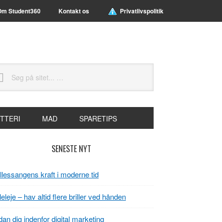
Om Student360
Kontakt os
Privatlivspolitik
g
t...
TTERI
MAD
SPARETIPS
rimær
SENESTE NYT
idebar
lessangens kraft i moderne tid
lleleje – hav altid flere briller ved hånden
an dig indenfor digital marketing