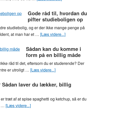
Spar
tid
Gode råd til, hvordan du
pifter studieboligen op
og
penge
indre studiebolig, og er der ikke mange penge på
som
ldent, at man har et …
[Læs videre...]
om
studerende
Gode
med
råd
Sådan kan du komme i
måltidskasser
form på en billig måde
til,
hvordan
ikke råd til det, eftersom du er studerende? Der
du
ntre er utroligt …
[Læs videre...]
om
pifter
Sådan
studieboligen
kan
Sådan laver du lækker, billig
op
du
komme
r træt af at spise spaghetti og ketchup, så er du
i
er …
[Læs videre...]
om
form
Træt