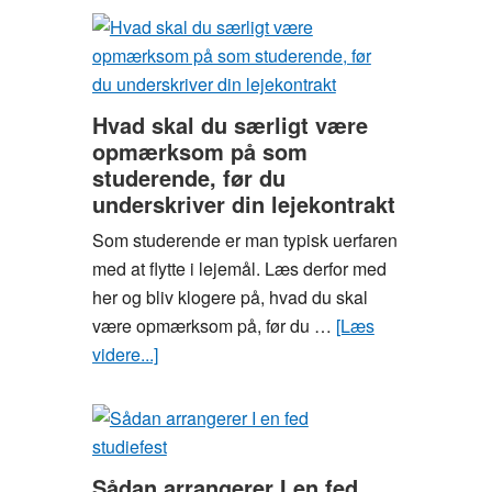
måde
af
kedelig
mad
på
Hvad skal du særligt være
SU?
opmærksom på som
Sådan
studerende, før du
laver
underskriver din lejekontrakt
du
Som studerende er man typisk uerfaren
lækker,
med at flytte i lejemål. Læs derfor med
billig
her og bliv klogere på, hvad du skal
luksus-
være opmærksom på, før du …
[Læs
mad
videre...]
om
Hvad
skal
du
særligt
Sådan arrangerer I en fed