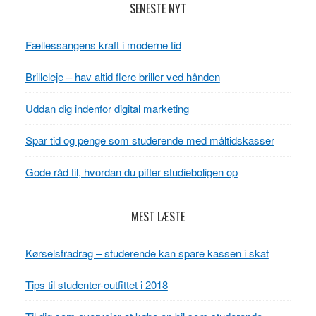
Læserinteraktioner
Primær
SENESTE NYT
Sidebar
Fællessangens kraft i moderne tid
Brilleleje – hav altid flere briller ved hånden
Uddan dig indenfor digital marketing
Spar tid og penge som studerende med måltidskasser
Gode råd til, hvordan du pifter studieboligen op
MEST LÆSTE
Kørselsfradrag – studerende kan spare kassen i skat
Tips til studenter-outfittet i 2018