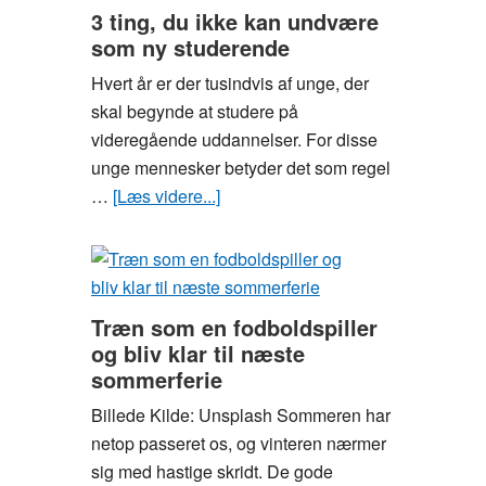
for
3 ting, du ikke kan undvære
studerende
som ny studerende
i
Hvert år er der tusindvis af unge, der
Aarhus
skal begynde at studere på
videregående uddannelser. For disse
unge mennesker betyder det som regel
…
[Læs videre...]
om
3
ting,
du
ikke
Træn som en fodboldspiller
kan
og bliv klar til næste
undvære
sommerferie
som
Billede Kilde: Unsplash Sommeren har
ny
netop passeret os, og vinteren nærmer
studerende
sig med hastige skridt. De gode