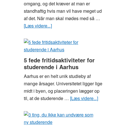
studiefest
omgang, og det kræver at man er
standhaftig hvis man vil have meget ud
af det. Når man skal mødes med så …
[Læs videre...]
om
Guide:
Overlev
studiestarten
5 fede fritidsaktiviteter for
studerende i Aarhus
Aarhus er en helt unik studieby af
mange årsager. Universitetet ligger lige
midt i byen, og placeringen lægger op
til, at de studerende …
[Læs videre...]
om
5
fede
fritidsaktivitete