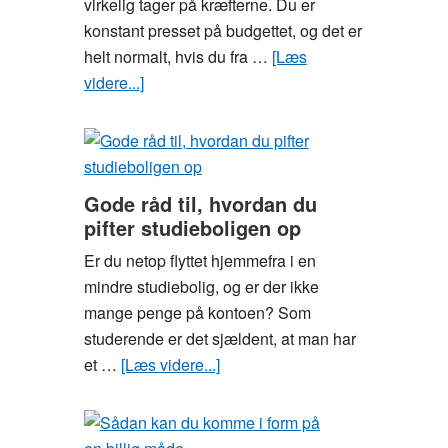
virkelig tager på kræfterne. Du er
konstant presset på budgettet, og det er
helt normalt, hvis du fra …
[Læs
videre...]
om
Spar
tid
og
penge
Gode råd til, hvordan du
som
pifter studieboligen op
studerende
Er du netop flyttet hjemmefra i en
med
mindre studiebolig, og er der ikke
måltidskasser
mange penge på kontoen? Som
studerende er det sjældent, at man har
et …
[Læs videre...]
om
Gode
råd
til,