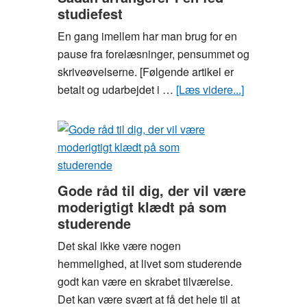
være
studiefest
opmærksom
En gang imellem har man brug for en
på
pause fra forelæsninger, pensummet og
som
skriveøvelserne. [Følgende artikel er
studerende,
betalt og udarbejdet i …
[Læs videre...]
om
før
Sådan
du
arrangerer
underskriver
I
din
en
lejekontrakt
fed
Gode råd til dig, der vil være
studiefest
moderigtigt klædt på som
studerende
Det skal ikke være nogen
hemmelighed, at livet som studerende
godt kan være en skrabet tilværelse.
Det kan være svært at få det hele til at