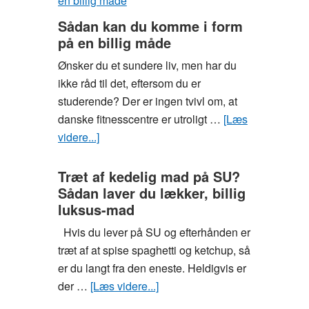
hvordan
Sådan kan du komme i form
du
på en billig måde
pifter
Ønsker du et sundere liv, men har du
studieboligen
ikke råd til det, eftersom du er
op
studerende? Der er ingen tvivl om, at
danske fitnesscentre er utroligt …
[Læs
videre...]
om
Sådan
kan
Træt af kedelig mad på SU?
Sådan laver du lækker, billig
du
luksus-mad
komme
i
Hvis du lever på SU og efterhånden er
form
træt af at spise spaghetti og ketchup, så
på
er du langt fra den eneste. Heldigvis er
en
der …
[Læs videre...]
om
billig
Træt