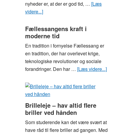
nyheder er, at der er god tid, …
[Læs
videre...]
om
Træn
som
Fællessangens kraft i
moderne tid
en
fodboldspiller
En tradition i fornyelse Fællessang er
og
en tradition, der har overlevet krige,
bliv
teknologiske revolutioner og sociale
klar
forandringer. Den har …
[Læs videre...]
om
til
Fællessang
næste
kraft
sommerferie
i
moderne
Brilleleje – hav altid flere
tid
briller ved hånden
Som studerende kan det være svært at
have råd til flere briller ad gangen. Med