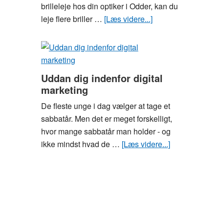
brilleleje hos din optiker i Odder, kan du
leje flere briller …
[Læs videre...]
om
Brilleleje
–
hav
altid
Uddan dig indenfor digital
flere
marketing
briller
De fleste unge i dag vælger at tage et
ved
sabbatår. Men det er meget forskelligt,
hånden
hvor mange sabbatår man holder - og
ikke mindst hvad de …
[Læs videre...]
om
Uddan
dig
indenfor
digital
marketing