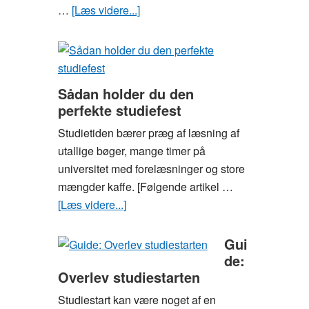
…
[Læs videre...]
om
Gode
råd
til
dig,
Sådan holder du den
der
perfekte studiefest
vil
Studietiden bærer præg af læsning af
være
utallige bøger, mange timer på
moderigtigt
universitet med forelæsninger og store
klædt
mængder kaffe. [Følgende artikel …
på
[Læs videre...]
om
som
Sådan
studerende
holder
Gui
du
de:
Overlev studiestarten
den
perfekte
Studiestart kan være noget af en