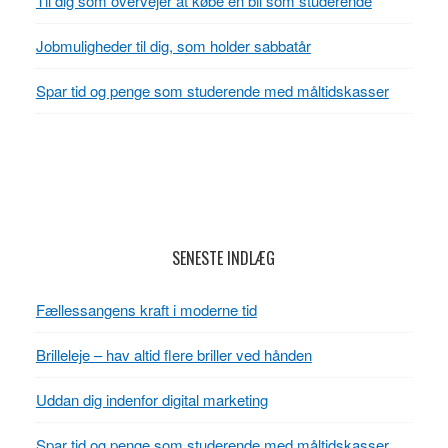
Til dig som overvejer at købe en bil som studerende
Jobmuligheder til dig, som holder sabbatår
Spar tid og penge som studerende med måltidskasser
Footer
SENESTE INDLÆG
Fællessangens kraft i moderne tid
Brilleleje – hav altid flere briller ved hånden
Uddan dig indenfor digital marketing
Spar tid og penge som studerende med måltidskasser