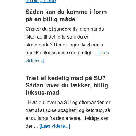
hvordan
Sådan kan du komme i form
du
på en billig måde
pifter
Ønsker du et sundere liv, men har du
studieboligen
ikke råd til det, eftersom du er
op
studerende? Der er ingen tvivl om, at
danske fitnesscentre er utroligt …
[Læs
videre...]
om
Sådan
kan
Træt af kedelig mad på SU?
Sådan laver du lækker, billig
du
luksus-mad
komme
i
Hvis du lever på SU og efterhånden er
form
træt af at spise spaghetti og ketchup, så
på
er du langt fra den eneste. Heldigvis er
en
der …
[Læs videre...]
om
billig
Træt