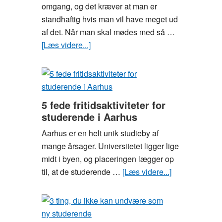
studiefest
omgang, og det kræver at man er
standhaftig hvis man vil have meget ud
af det. Når man skal mødes med så …
[Læs videre...]
om
Guide:
Overlev
studiestarten
5 fede fritidsaktiviteter for
studerende i Aarhus
Aarhus er en helt unik studieby af
mange årsager. Universitetet ligger lige
midt i byen, og placeringen lægger op
til, at de studerende …
[Læs videre...]
om
5
fede
fritidsaktivitete