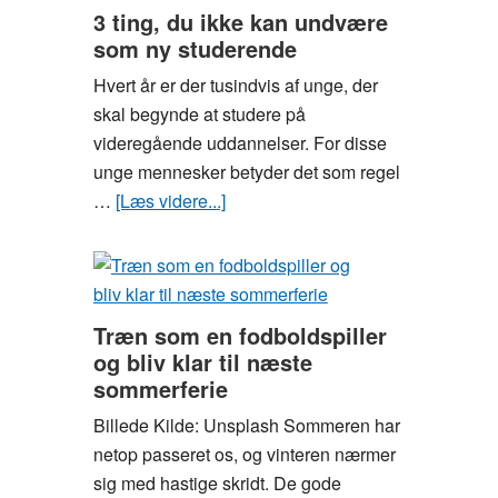
for
3 ting, du ikke kan undvære
studerende
som ny studerende
i
Hvert år er der tusindvis af unge, der
Aarhus
skal begynde at studere på
videregående uddannelser. For disse
unge mennesker betyder det som regel
…
[Læs videre...]
om
3
ting,
du
ikke
Træn som en fodboldspiller
kan
og bliv klar til næste
undvære
sommerferie
som
Billede Kilde: Unsplash Sommeren har
ny
netop passeret os, og vinteren nærmer
studerende
sig med hastige skridt. De gode