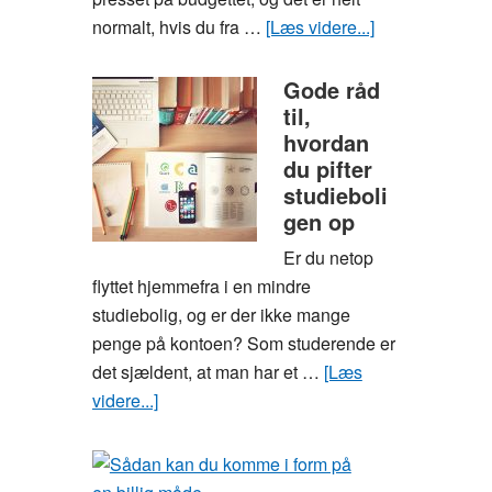
normalt, hvis du fra …
[Læs videre...]
om
Spar
tid
Gode råd
til,
og
hvordan
penge
du pifter
som
studieboli
studerende
gen op
med
måltidskasser
Er du netop
flyttet hjemmefra i en mindre
studiebolig, og er der ikke mange
penge på kontoen? Som studerende er
det sjældent, at man har et …
[Læs
videre...]
om
Gode
råd
til,