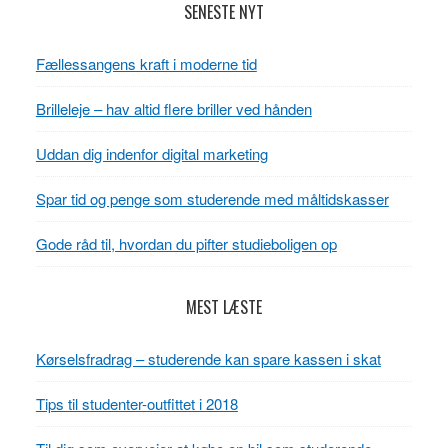
Læserinteraktioner
Primær
SENESTE NYT
Sidebar
Fællessangens kraft i moderne tid
Brilleleje – hav altid flere briller ved hånden
Uddan dig indenfor digital marketing
Spar tid og penge som studerende med måltidskasser
Gode råd til, hvordan du pifter studieboligen op
MEST LÆSTE
Kørselsfradrag – studerende kan spare kassen i skat
Tips til studenter-outfittet i 2018