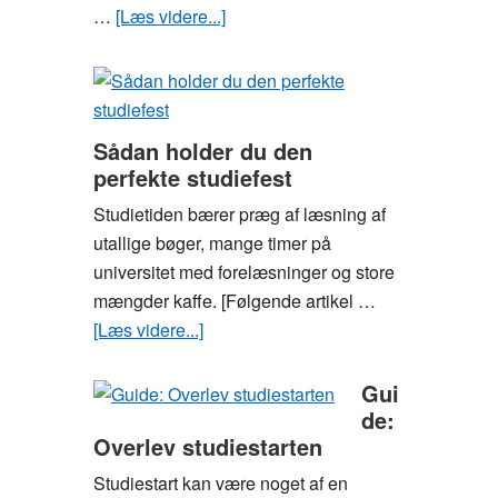
…
[Læs videre...]
om
Gode
råd
til
dig,
Sådan holder du den
der
perfekte studiefest
vil
Studietiden bærer præg af læsning af
være
utallige bøger, mange timer på
moderigtigt
universitet med forelæsninger og store
klædt
mængder kaffe. [Følgende artikel …
på
[Læs videre...]
om
som
Sådan
studerende
holder
Gui
du
de:
Overlev studiestarten
den
perfekte
Studiestart kan være noget af en