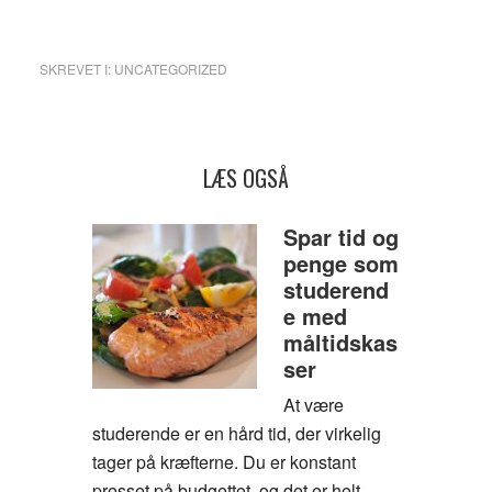
SKREVET I:
UNCATEGORIZED
LÆS OGSÅ
Spar tid og
penge som
studerend
e med
måltidskas
ser
At være
studerende er en hård tid, der virkelig
tager på kræfterne. Du er konstant
presset på budgettet, og det er helt