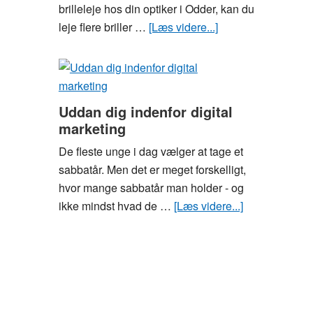
brilleleje hos din optiker i Odder, kan du
leje flere briller …
[Læs videre...]
om
Brilleleje
–
hav
altid
Uddan dig indenfor digital
flere
marketing
briller
De fleste unge i dag vælger at tage et
ved
sabbatår. Men det er meget forskelligt,
hånden
hvor mange sabbatår man holder - og
ikke mindst hvad de …
[Læs videre...]
om
Uddan
dig
indenfor
digital
marketing