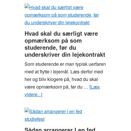
måde
af
kedelig
mad
på
Hvad skal du særligt være
SU?
opmærksom på som
Sådan
studerende, før du
laver
underskriver din lejekontrakt
du
Som studerende er man typisk uerfaren
lækker,
med at flytte i lejemål. Læs derfor med
billig
her og bliv klogere på, hvad du skal
luksus-
være opmærksom på, før du …
[Læs
mad
videre...]
om
Hvad
skal
du
særligt
Sådan arrangerer I en fed