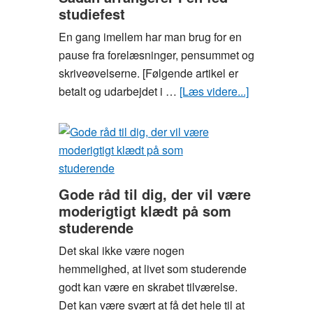
være
studiefest
opmærksom
En gang imellem har man brug for en
på
pause fra forelæsninger, pensummet og
som
skriveøvelserne. [Følgende artikel er
studerende,
betalt og udarbejdet i …
[Læs videre...]
om
før
Sådan
du
arrangerer
underskriver
I
din
en
lejekontrakt
fed
Gode råd til dig, der vil være
studiefest
moderigtigt klædt på som
studerende
Det skal ikke være nogen
hemmelighed, at livet som studerende
godt kan være en skrabet tilværelse.
Det kan være svært at få det hele til at