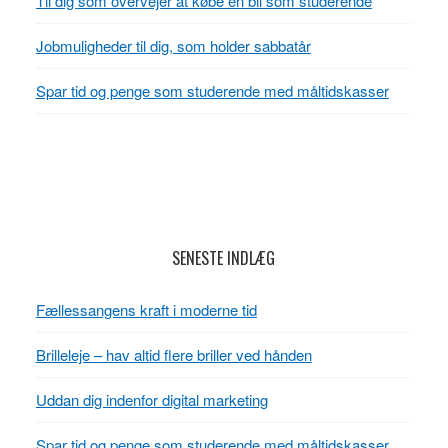
Til dig som overvejer at købe en bil som studerende
Jobmuligheder til dig, som holder sabbatår
Spar tid og penge som studerende med måltidskasser
Footer
SENESTE INDLÆG
Fællessangens kraft i moderne tid
Brilleleje – hav altid flere briller ved hånden
Uddan dig indenfor digital marketing
Spar tid og penge som studerende med måltidskasser