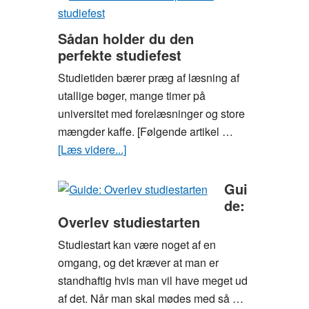
til
dig,
Sådan holder du den
der
perfekte studiefest
vil
Studietiden bærer præg af læsning af
være
utallige bøger, mange timer på
moderigtigt
universitet med forelæsninger og store
klædt
mængder kaffe. [Følgende artikel …
på
[Læs videre...]
om
som
Sådan
studerende
holder
Gui
du
de:
Overlev studiestarten
den
perfekte
Studiestart kan være noget af en
studiefest
omgang, og det kræver at man er
standhaftig hvis man vil have meget ud
af det. Når man skal mødes med så …