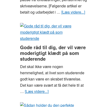
som
skriveøvelserne. [Følgende artikel er
studerende,
betalt og udarbejdet i …
[Læs videre...]
om
før
Sådan
du
arrangerer
underskriver
I
din
en
lejekontrakt
fed
Gode råd til dig, der vil være
studiefest
moderigtigt klædt på som
studerende
Det skal ikke være nogen
hemmelighed, at livet som studerende
godt kan være en skrabet tilværelse.
Det kan være svært at få det hele til at
…
[Læs videre...]
om
Gode
råd