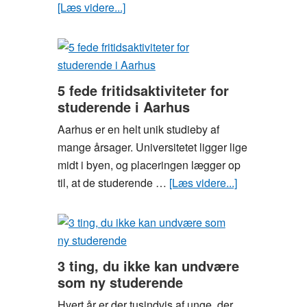
[Læs videre...]
om
Guide:
Overlev
studiestarten
5 fede fritidsaktiviteter for
studerende i Aarhus
Aarhus er en helt unik studieby af
mange årsager. Universitetet ligger lige
midt i byen, og placeringen lægger op
til, at de studerende …
[Læs videre...]
om
5
fede
fritidsaktivitete
for
3 ting, du ikke kan undvære
studerende
som ny studerende
i
Hvert år er der tusindvis af unge, der