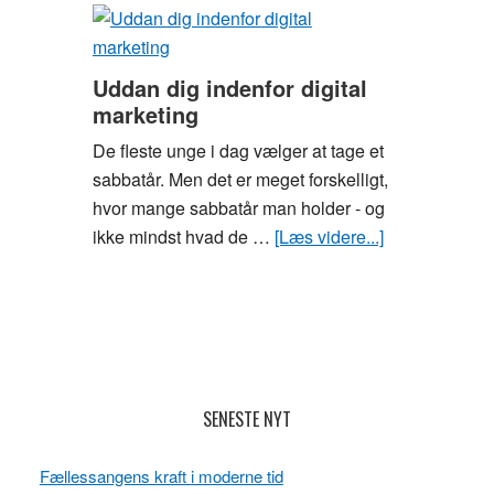
–
hav
altid
Uddan dig indenfor digital
flere
marketing
briller
De fleste unge i dag vælger at tage et
ved
sabbatår. Men det er meget forskelligt,
hånden
hvor mange sabbatår man holder - og
ikke mindst hvad de …
[Læs videre...]
om
Uddan
dig
indenfor
digital
marketing
Læserinteraktioner
Primær
SENESTE NYT
Sidebar
Fællessangens kraft i moderne tid