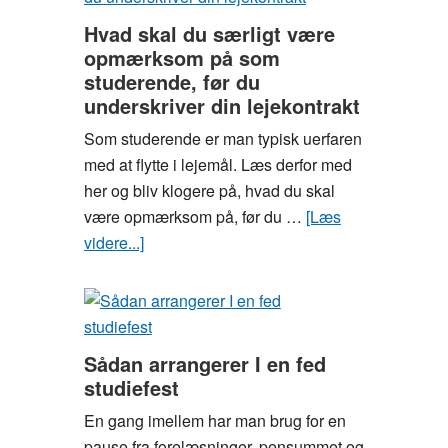
på
Hvad skal du særligt være
SU?
opmærksom på som
Sådan
studerende, før du
laver
underskriver din lejekontrakt
du
Som studerende er man typisk uerfaren
lækker,
med at flytte i lejemål. Læs derfor med
billig
her og bliv klogere på, hvad du skal
luksus-
være opmærksom på, før du …
[Læs
mad
videre...]
om
Hvad
skal
du
særligt
Sådan arrangerer I en fed
være
studiefest
opmærksom
En gang imellem har man brug for en
på
pause fra forelæsninger, pensummet og