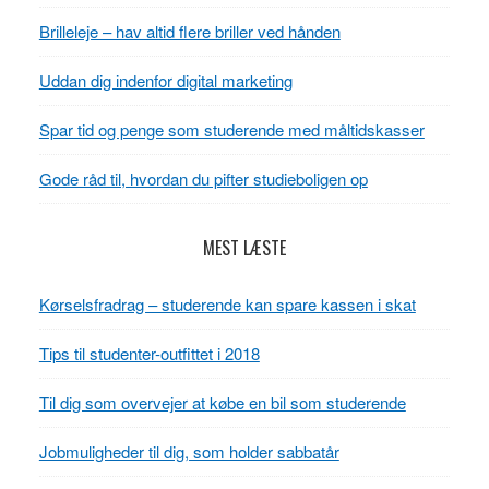
Brilleleje – hav altid flere briller ved hånden
Uddan dig indenfor digital marketing
Spar tid og penge som studerende med måltidskasser
Gode råd til, hvordan du pifter studieboligen op
MEST LÆSTE
Kørselsfradrag – studerende kan spare kassen i skat
Tips til studenter-outfittet i 2018
Til dig som overvejer at købe en bil som studerende
Jobmuligheder til dig, som holder sabbatår