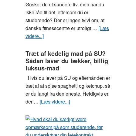
Ønsker du et sundere liv, men har du
studieboligen
ikke råd til det, eftersom du er
op
studerende? Der er ingen tvivl om, at
danske fitnesscentre er utroligt …
[Læs
videre...]
om
Sådan
kan
Træt af kedelig mad på SU?
Sådan laver du lækker, billig
du
luksus-mad
komme
i
Hvis du lever på SU og efterhånden er
form
træt af at spise spaghetti og ketchup, så
på
er du langt fra den eneste. Heldigvis er
en
der …
[Læs videre...]
om
billig
Træt
måde
af
kedelig
mad