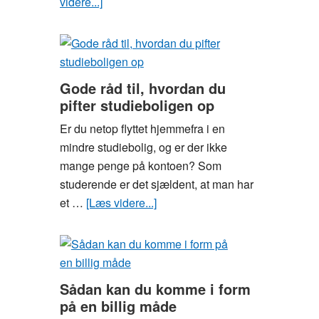
videre...]
om
Spar
tid
og
penge
Gode råd til, hvordan du
som
pifter studieboligen op
studerende
Er du netop flyttet hjemmefra i en
med
mindre studiebolig, og er der ikke
måltidskasser
mange penge på kontoen? Som
studerende er det sjældent, at man har
et …
[Læs videre...]
om
Gode
råd
til,
hvordan
Sådan kan du komme i form
du
på en billig måde
pifter