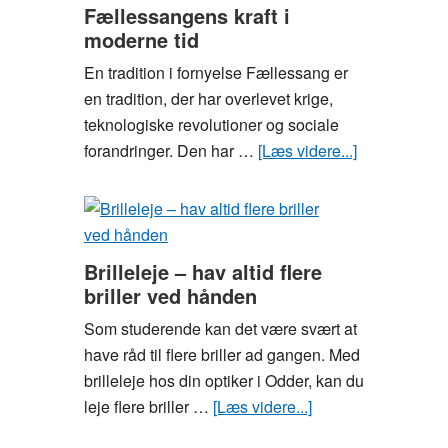
som
Fællessangens kraft i
moderne tid
en
fodboldspiller
En tradition i fornyelse Fællessang er
og
en tradition, der har overlevet krige,
bliv
teknologiske revolutioner og sociale
klar
forandringer. Den har …
[Læs videre...]
om
til
Fællessang
næste
kraft
sommerferie
i
moderne
Brilleleje – hav altid flere
tid
briller ved hånden
Som studerende kan det være svært at
have råd til flere briller ad gangen. Med
brilleleje hos din optiker i Odder, kan du
leje flere briller …
[Læs videre...]
om
Brilleleje