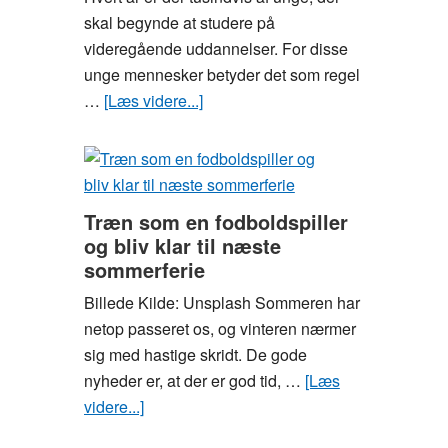
Aarhus
skal begynde at studere på
videregående uddannelser. For disse
unge mennesker betyder det som regel
…
[Læs videre...]
om
3
ting,
du
ikke
Træn som en fodboldspiller
kan
og bliv klar til næste
undvære
sommerferie
som
Billede Kilde: Unsplash Sommeren har
ny
netop passeret os, og vinteren nærmer
studerende
sig med hastige skridt. De gode
nyheder er, at der er god tid, …
[Læs
videre...]
om
Træn